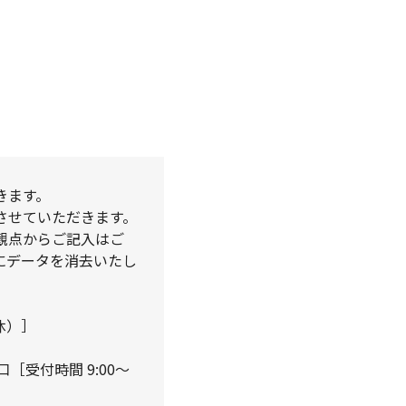
きます。
させていただきます。
観点からご記入はご
にデータを消去いたし
無休）］
［受付時間 9:00～