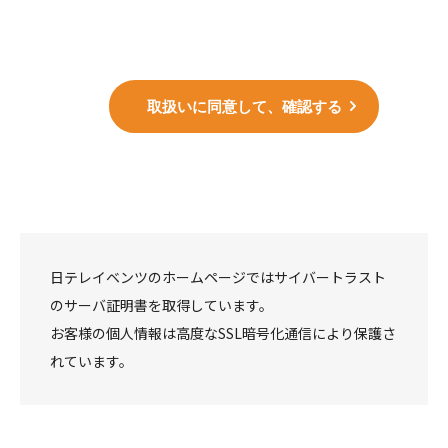
当社は、法令に基づく場合以外に本人の同意なく個人情報を第三者に
提供することはございません。
自動的な情報の取得
当社は、ご本人様が容易に認識できない方法（CookieやWebビーコン
取扱いに同意して、確認する
等）で個人情報を取得することは一切致しません。
照会・訂正・追加・削除・利用の拒否等
お預かりした個人情報に関する利用目的の通知、本人からの開示、内
容の訂正、追加、削除、利用の停止、消去、第三者への提供の停止等
のお求めは、下記問い合わせ窓口までご連絡下さい。
手続きフォーム等は「
当社が保有する個人情報に関する事項
」をご覧
下さい。
日テレイベンツのホームページではサイバートラスト
のサーバ証明書を取得しています。
〒105-0021 東京都港区東新橋2-5-14 5F
株式会社日テレイベンツ 個人情報問合せ窓口
お客様の個人情報は高度なSSL暗号化通信により保護さ
れています。