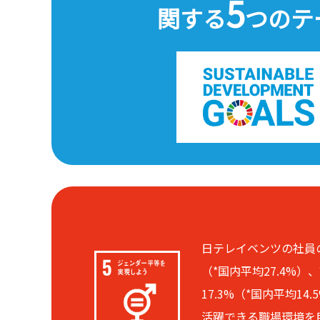
5
関する
つのテ
日テレイベンツの社員の
（*国内平均27.4%
17.3%（*国内平均1
活躍できる職場環境を