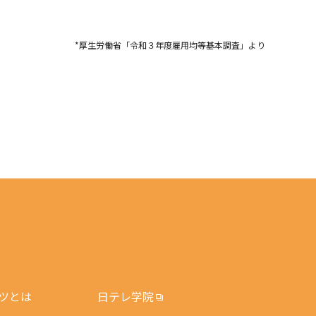
*厚生労働省「令和３年度雇用均等基本調査」より
ツとは
日テレ学院