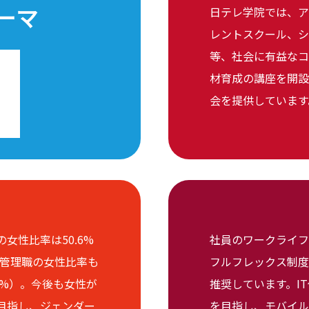
ーマ
日テレ学院では、ア
レントスクール、シ
等、社会に有益なコ
材育成の講座を開設
会を提供しています
女性比率は50.6%
社員のワークライフ
）、管理職の女性比率も
フルフレックス制度
4.5%）。今後も女性が
推奨しています。I
目指し、ジェンダー
を目指し、モバイルP