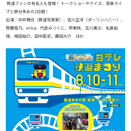
鉄道ファンの有名人も登場！ トークショーやクイズ、音楽ライ
ブと鉄分多めの2日間！
出演：中井精也（鉄道写真家）、吉川正洋（ダーリンハニー）、
齊藤雪乃、erica、代走みつくに、伊東桃、玉川美沙、名倉由
桂、南田裕介、田中匡史、藤田大介 ほか